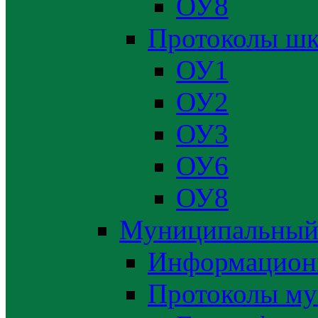
ОУ8
Протоколы шк
ОУ1
ОУ2
ОУ3
ОУ6
ОУ8
Муниципальный
Информацион
Протоколы му