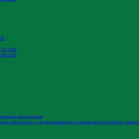
ОШ
па ВсОШ
па ВсОШ
импиады школьников
ению школьного и муниципального этапов всероссийской олимп