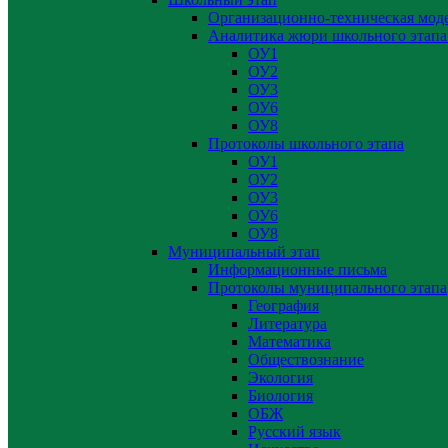
Организационно-техническая мод
Аналитика жюри школьного этапа
ОУ1
ОУ2
ОУ3
ОУ6
ОУ8
Протоколы школьного этапа
ОУ1
ОУ2
ОУ3
ОУ6
ОУ8
Муниципальный этап
Информационные письма
Протоколы муниципального этапа
География
Литература
Математика
Обществознание
Экология
Биология
ОБЖ
Русский язык