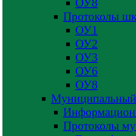
ОУ8
Протоколы шк
ОУ1
ОУ2
ОУ3
ОУ6
ОУ8
Муниципальный
Информацион
Протоколы му