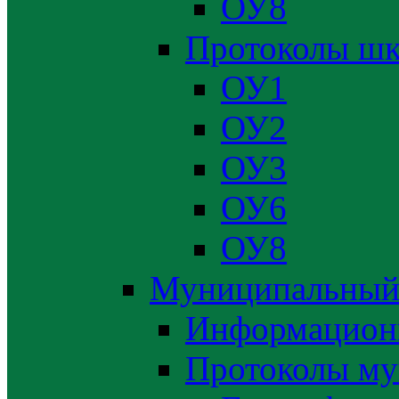
ОУ8
Протоколы шк
ОУ1
ОУ2
ОУ3
ОУ6
ОУ8
Муниципальный
Информацион
Протоколы му