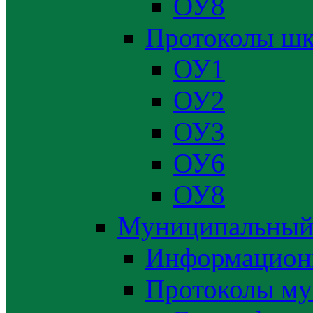
ОУ8
Протоколы шк
ОУ1
ОУ2
ОУ3
ОУ6
ОУ8
Муниципальный
Информацион
Протоколы му