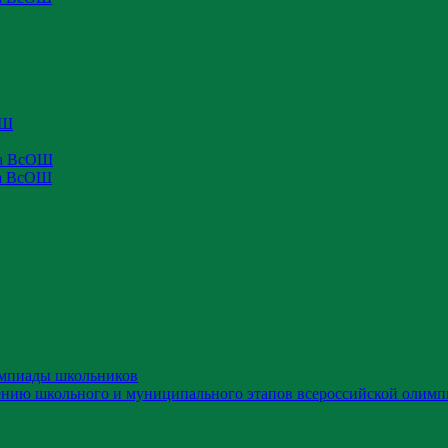
ОШ
па ВсОШ
па ВсОШ
импиады школьников
ению школьного и муниципального этапов всероссийской олимп