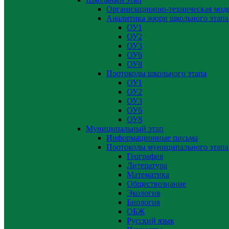
Организационно-техническая мод
Аналитика жюри школьного этапа
ОУ1
ОУ2
ОУ3
ОУ6
ОУ8
Протоколы школьного этапа
ОУ1
ОУ2
ОУ3
ОУ6
ОУ8
Муниципальный этап
Информационные письма
Протоколы муниципального этапа
География
Литература
Математика
Обществознание
Экология
Биология
ОБЖ
Русский язык