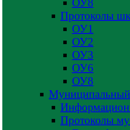
ОУ8
Протоколы шк
ОУ1
ОУ2
ОУ3
ОУ6
ОУ8
Муниципальный
Информацион
Протоколы му