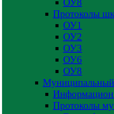
ОУ8
Протоколы шк
ОУ1
ОУ2
ОУ3
ОУ6
ОУ8
Муниципальный
Информацион
Протоколы му